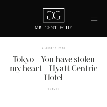
AUGUST 13, 2018
Tokyo – You have stolen
HOME
my heart – Hyatt Centric
FASHION
Hotel
TRAVEL
LIFESTYLE
GROOMING