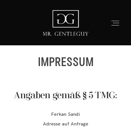
Mr.Gentleguy
Home
IMPRESSUM
Fashion
HOME
Lifestyle
FASHION
Angaben gemäß § 5 TMG:
Grooming
LIFESTYLE
Ferkan Sandi
Adresse auf Anfrage
GROOMING