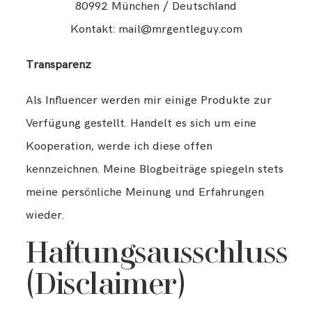
Travel
80992 München / Deutschland
Kontakt: mail@mrgentleguy.com
TRAVEL
Beside Me
Transparenz
BESIDE ME
Als Influencer werden mir einige Produkte zur
About
Verfügung gestellt. Handelt es sich um eine
ABOUT
Kooperation, werde ich diese offen
Impressum
kennzeichnen. Meine Blogbeiträge spiegeln stets
IMPRESSUM
meine persönliche Meinung und Erfahrungen
wieder.
DATENSCHUTZ
Datenschutz
Haftungsausschluss
(Disclaimer)