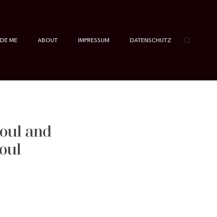
IDE ME
ABOUT
IMPRESSUM
DATENSCHUTZ
Soul and
eoul