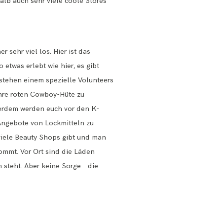
halb auch sehr viele coole Stores
 sehr viel los. Hier ist das
etwas erlebt wie hier, es gibt
stehen einem spezielle Volunteers
ihre roten Cowboy-Hüte zu
ßerdem werden euch vor den K-
 Angebote von Lockmitteln zu
 viele Beauty Shops gibt und man
ommt. Vor Ort sind die Läden
 steht. Aber keine Sorge – die