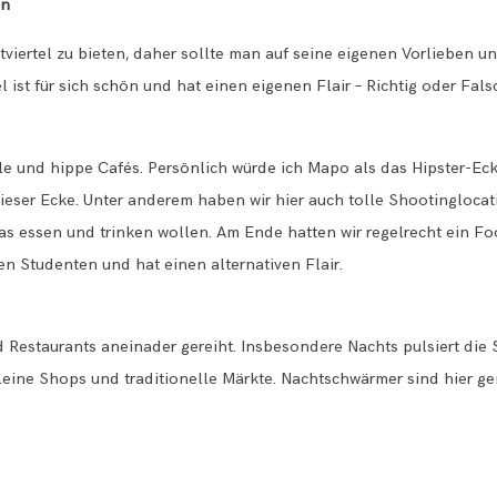
en
tviertel zu bieten, daher sollte man auf seine eigenen Vorlieben 
 ist für sich schön und hat einen eigenen Flair – Richtig oder Falsc
tolle und hippe Cafés. Persönlich würde ich Mapo als das Hipster-Ec
dieser Ecke. Unter anderem haben wir hier auch tolle Shootingloc
was essen und trinken wollen. Am Ende hatten wir regelrecht ein Fo
gen Studenten und hat einen alternativen Flair.
nd Restaurants aneinader gereiht. Insbesondere Nachts pulsiert die S
kleine Shops und traditionelle Märkte. Nachtschwärmer sind hier ge