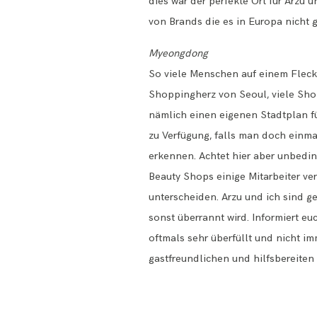
dies war der perfekte Ort für Arzu 
von Brands die es in Europa nicht 
Myeongdong
So viele Menschen auf einem Fleck h
Shoppingherz von Seoul, viele Shop
nämlich einen eigenen Stadtplan f
zu Verfügung, falls man doch einma
erkennen. Achtet hier aber unbedi
Beauty Shops einige Mitarbeiter ve
unterscheiden. Arzu und ich sind g
sonst überrannt wird. Informiert e
oftmals sehr überfüllt und nicht im
gastfreundlichen und hilfsbereiten