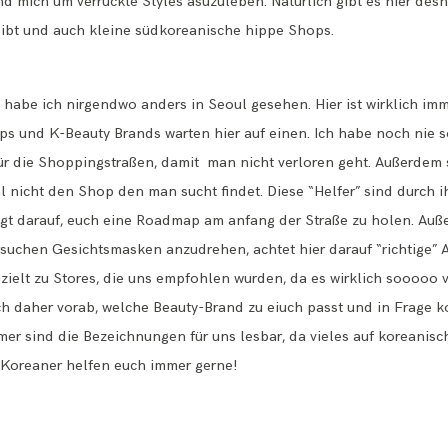
und mich um verrückte Styles asuzuleben. Natürlich gibt es hier des
gibt und auch kleine südkoreanische hippe Shops.
abe ich nirgendwo anders in Seoul gesehen. Hier ist wirklich immer
s und K-Beauty Brands warten hier auf einen. Ich habe noch nie so 
ür die Shoppingstraßen, damit man nicht verloren geht. Außerdem 
l nicht den Shop den man sucht findet. Diese “Helfer” sind durch 
ngt darauf, euch eine Roadmap am anfang der Straße zu holen. Au
rsuchen Gesichtsmasken anzudrehen, achtet hier darauf “richtige”
ezielt zu Stores, die uns empfohlen wurden, da es wirklich sooooo
uch daher vorab, welche Beauty-Brand zu eiuch passt und in Frage k
mer sind die Bezeichnungen für uns lesbar, da vieles auf koreanisch
 Koreaner helfen euch immer gerne!