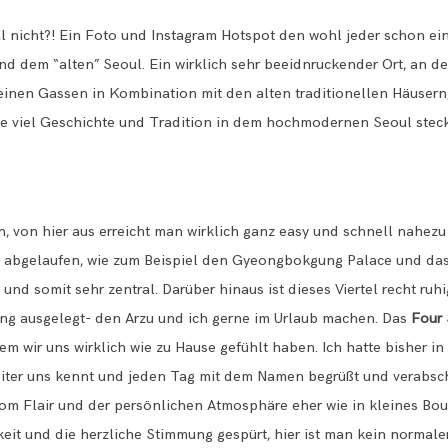
l nicht?! Ein Foto und Instagram Hotspot den wohl jeder schon ei
 und dem “alten” Seoul. Ein wirklich sehr beeidnruckender Ort, an 
leinen Gassen in Kombination mit den alten traditionellen Häusern
ie viel Geschichte und Tradition in dem hochmodernen Seoul steck
en, von hier aus erreicht man wirklich ganz easy und schnell nahe
r abgelaufen, wie zum Beispiel den Gyeongbokgung Palace und das 
und somit sehr zentral. Darüber hinaus ist dieses Viertel recht ruh
ng ausgelegt- den Arzu und ich gerne im Urlaub machen. Das
Four 
dem wir uns wirklich wie zu Hause gefühlt haben. Ich hatte bisher 
eiter uns kennt und jeden Tag mit dem Namen begrüßt und verabsch
vom Flair und der persönlichen Atmosphäre eher wie in kleines Bout
eit und die herzliche Stimmung gespürt, hier ist man kein normaler