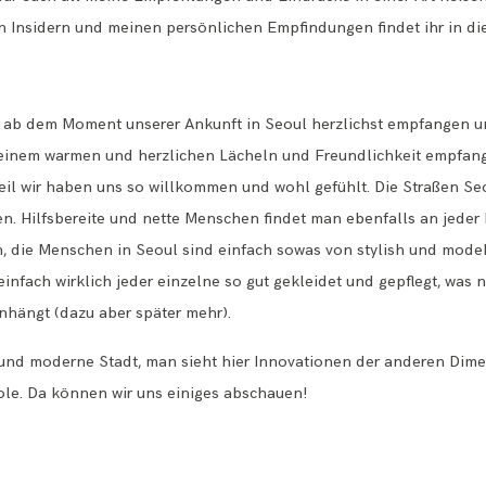
den Insidern und meinen persönlichen Empfindungen findet ihr in di
 ab dem Moment unserer Ankunft in Seoul herzlichst empfangen un
it einem warmen und herzlichen Lächeln und Freundlichkeit empfa
teil wir haben uns so willkommen und wohl gefühlt. Die Straßen Se
en. Hilfsbereite und nette Menschen findet man ebenfalls an jeder 
 die Menschen in Seoul sind einfach sowas von stylish und modebe
einfach wirklich jeder einzelne so gut gekleidet und gepflegt, was 
ängt (dazu aber später mehr).
e und moderne Stadt, man sieht hier Innovationen der anderen Dime
ole. Da können wir uns einiges abschauen!