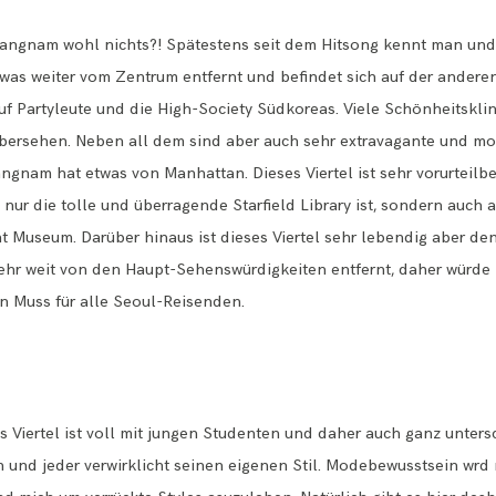
ngnam wohl nichts?! Spätestens seit dem Hitsong kennt man und
twas weiter vom Zentrum entfernt und befindet sich auf der anderen
auf Partyleute und die High-Society Südkoreas. Viele Schönheitskli
 übersehen. Neben all dem sind aber auch sehr extravagante und m
gnam hat etwas von Manhattan. Dieses Viertel ist sehr vorurteilbeh
ht nur die tolle und überragende Starfield Library ist, sondern auc
Museum. Darüber hinaus ist dieses Viertel sehr lebendig aber denn
hr weit von den Haupt-Sehenswürdigkeiten entfernt, daher würde i
ein Muss für alle Seoul-Reisenden.
ses Viertel ist voll mit jungen Studenten und daher auch ganz unter
n und jeder verwirklicht seinen eigenen Stil. Modebewusstsein wrd 