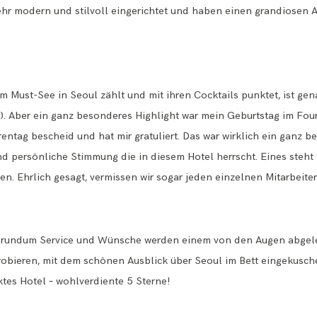
hr modern und stilvoll eingerichtet und haben einen grandiosen Au
em Must-See in Seoul zählt und mit ihren Cocktails punktet, ist ge
). Aber ein ganz besonderes Highlight war mein Geburtstag im Fou
entag bescheid und hat mir gratuliert. Das war wirklich ein ganz b
nd persönliche Stimmung die in diesem Hotel herrscht. Eines steht 
en. Ehrlich gesagt, vermissen wir sogar jeden einzelnen Mitarbeiter
len rundum Service und Wünsche werden einem von den Augen abgele
obieren, mit dem schönen Ausblick über Seoul im Bett eingekusche
ktes Hotel – wohlverdiente 5 Sterne!