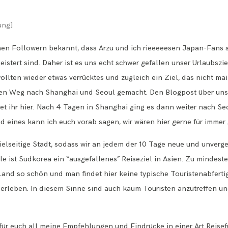
ung]
einen Followern bekannt, dass Arzu und ich rieeeeesen Japan-Fans 
eistert sind. Daher ist es uns echt schwer gefallen unser Urlaubszie
llten wieder etwas verrücktes und zugleich ein Ziel, das nicht main
en Weg nach Shanghai und Seoul gemacht. Den Blogpost über unse
et ihr
hier
. Nach 4 Tagen in Shanghai ging es dann weiter nach Seo
nd eines kann ich euch vorab sagen, wir wären hier gerne für immer
vielseitige Stadt, sodass wir an jedem der 10 Tage neue und unver
iele ist Südkorea ein “ausgefallenes” Reiseziel in Asien. Zu mindes
s Land so schön und man findet hier keine typische Touristenabfert
 erleben. In diesem Sinne sind auch kaum Touristen anzutreffen u
für euch all meine Empfehlungen und Eindrücke in einer Art Reise