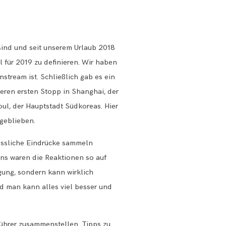
sind und seit unserem Urlaub 2018
l für 2019 zu definieren. Wir haben
stream ist. Schließlich gab es ein
ren ersten Stopp in Shanghai, der
ul, der Hauptstadt Südkoreas. Hier
 geblieben.
gessliche Eindrücke sammeln
tens waren die Reaktionen so auf
igung, sondern kann wirklich
nd man kann alles viel besser und
führer zusammenstellen. Tipps zu