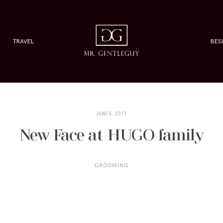
TRAVEL
BES
JUNI 5, 2017
New Face at HUGO family
GROOMING