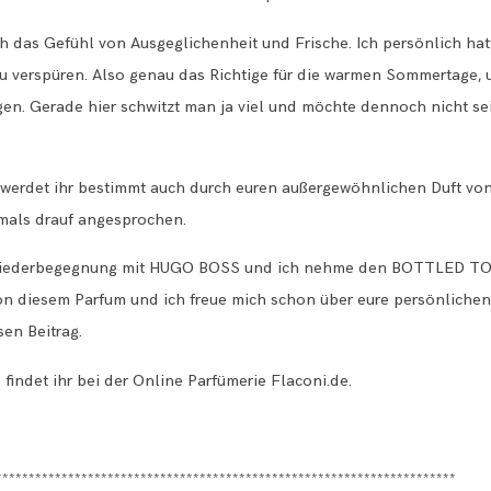
h das Gefühl von Ausgeglichenheit und Frische. Ich persönlich ha
 verspüren. Also genau das Richtige für die warmen Sommertage, u
en. Gerade hier schwitzt man ja viel und möchte dennoch nicht sein
st, werdet ihr bestimmt auch durch euren außergewöhnlichen Duft
mals drauf angesprochen.
e Wiederbegegnung mit HUGO BOSS und ich nehme den BOTTLED TONI
on diesem Parfum und ich freue mich schon über eure persönliche
sen Beitrag.
 findet ihr bei der Online Parfümerie
Flaconi.de
.
**********************************************************************